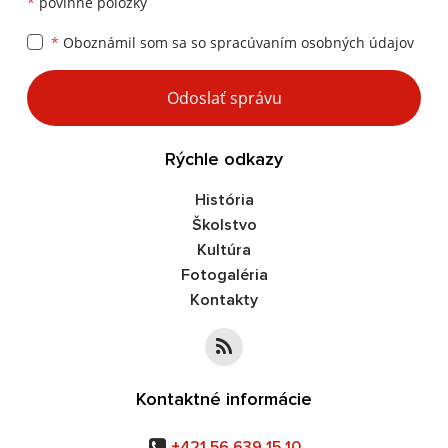
*
povinné položky
*
Oboznámil som sa so
spracúvaním osobných údajov
Google reCaptcha Response
Odoslať správu
Rýchle odkazy
História
Školstvo
Kultúra
Fotogaléria
Kontakty
Kontaktné informácie
+421 56 639 15 10