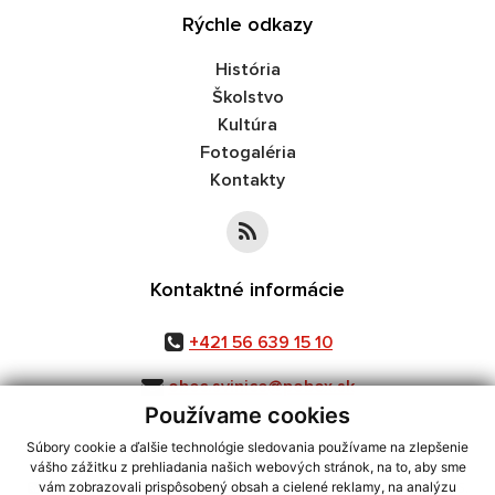
Rýchle odkazy
História
Školstvo
Kultúra
Fotogaléria
Kontakty
Kontaktné informácie
+421 56 639 15 10
obec.svinice@pobox.sk
Používame cookies
Súbory cookie a ďalšie technológie sledovania používame na zlepšenie
vášho zážitku z prehliadania našich webových stránok, na to, aby sme
využite možnosť získavania aktuálnych informácií s využitím RSS
,
vám zobrazovali prispôsobený obsah a cielené reklamy, na analýzu