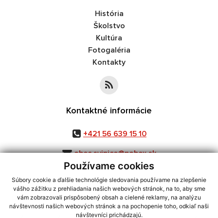
História
Školstvo
Kultúra
Fotogaléria
Kontakty
Kontaktné informácie
+421 56 639 15 10
obec.svinice@pobox.sk
Používame cookies
Súbory cookie a ďalšie technológie sledovania používame na zlepšenie
vášho zážitku z prehliadania našich webových stránok, na to, aby sme
využite možnosť získavania aktuálnych informácií s využitím RSS
,
vám zobrazovali prispôsobený obsah a cielené reklamy, na analýzu
CMS systém (redakčný) systém ECHELON 2,
Mapa stránok
,
web portál
,
návštevnosti našich webových stránok a na pochopenie toho, odkiaľ naši
návštevníci prichádzajú.
webhosting
,
webex.digital, s.r.o.
,
domény
,
registrácia domény
,