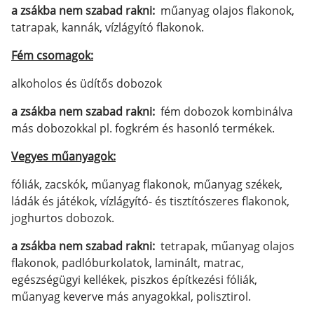
a zsákba nem szabad rakni:
műanyag olajos flakonok,
tatrapak, kannák, vízlágyító flakonok.
Fém csomagok:
alkoholos és üdítős dobozok
a zsákba nem szabad rakni:
fém dobozok kombinálva
más dobozokkal pl. fogkrém és hasonló termékek.
Vegyes műanyagok:
fóliák, zacskók, műanyag flakonok, műanyag székek,
ládák és játékok, vízlágyító- és tisztítószeres flakonok,
joghurtos dobozok.
a zsákba nem szabad rakni:
tetrapak, műanyag olajos
flakonok, padlóburkolatok, laminált, matrac,
egészségügyi kellékek, piszkos építkezési fóliák,
műanyag keverve más anyagokkal, polisztirol.