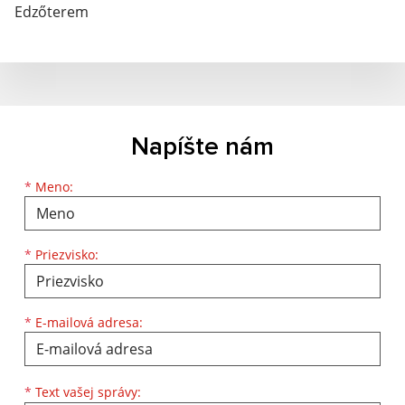
Edzőterem
Napíšte nám
Meno
Priezvisko
E-mailová adresa
*
Meno:
*
Priezvisko:
*
E-mailová adresa:
Text vašej správy...
*
Text vašej správy: