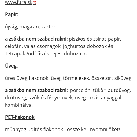
www.fura.sk
Papír:
újság, magazin, karton
a zsákba nem szabad rakni:
piszkos és zsíros papír,
celofán, vajas csomagok, joghurtos dobozok és
Tetrapak /üdítős és tejes dobozok/.
Üveg:
üres üveg flakonok, üveg törmelékek, összetört síküveg
a zsákba nem szabad rakni:
porcelán, tükör, autóüveg,
drótüveg, izzók és fénycsövek, üveg - más anyaggal
kombinálva.
PET-flakonok:
műanyag üdítős flakonok - össze kell nyomni őket!