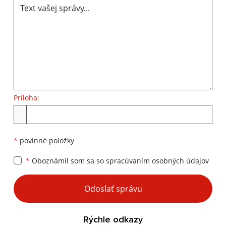
Príloha:
Príloha
*
povinné položky
*
Oboznámil som sa so
spracúvaním osobných údajov
Google reCaptcha Response
Odoslať správu
Rýchle odkazy