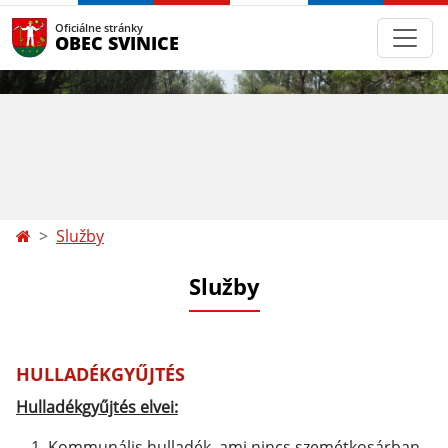
Oficiálne stránky
OBEC SVINICE
Služby
Služby
HULLADÉKGYŰJTÉS
Hulladékgyűjtés elvei:
Kommunális hulladék, ami nincs szemétkosárban