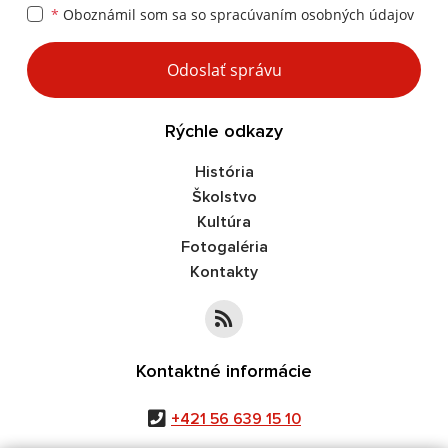
*
Oboznámil som sa so
spracúvaním osobných údajov
Google reCaptcha Response
Odoslať správu
Rýchle odkazy
História
Školstvo
Kultúra
Fotogaléria
Kontakty
Kontaktné informácie
+421 56 639 15 10