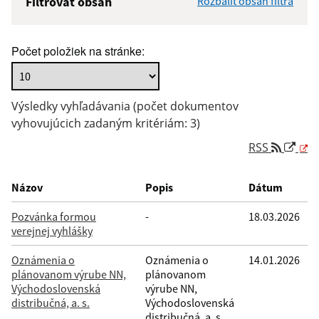
Filtrovať obsah
Rozbaliť obsah filtra
Názov:
Počet položiek na stránke:
Popis:
Výsledky vyhľadávania (počet dokumentov
Dátum zverejnenia od:
vyhovujúcich zadaným kritériám: 3)
RSS
Dátum zverejnenia do:
Názov
Popis
Dátum
Pozvánka formou
-
18.03.2026
verejnej vyhlášky
Filtrovať
Reset
Oznámenia o
Oznámenia o
14.01.2026
plánovanom výrube NN,
plánovanom
Východoslovenská
výrube NN,
distribučná, a. s.
Východoslovenská
distribučná, a. s.