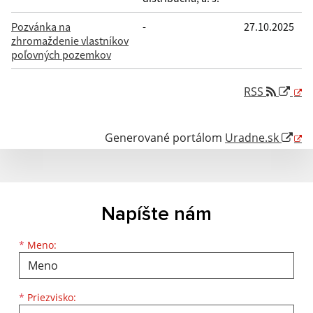
Pozvánka na
-
27.10.2025
zhromaždenie vlastníkov
poľovných pozemkov
RSS
Generované portálom
Uradne.sk
Napíšte nám
Meno
Priezvisko
E-mailová adresa
*
Meno:
*
Priezvisko: