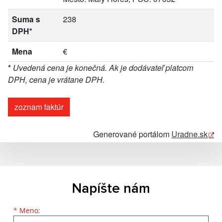
Suma s
238
DPH*
Mena
€
*
Uvedená cena je konečná. Ak je dodávateľ platcom
DPH, cena je vrátane DPH.
zoznam faktúr
Generované portálom
Uradne.sk
Napíšte nám
Meno
Priezvisko
E-mailová adresa
*
Meno: