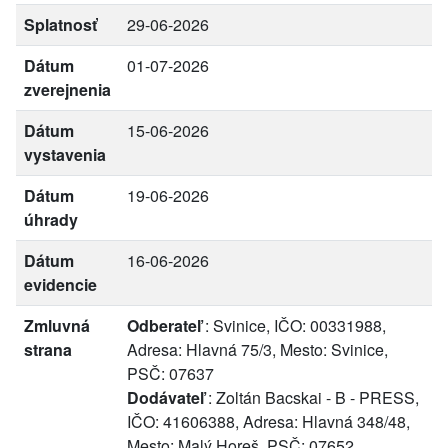
Splatnosť
29-06-2026
Dátum
01-07-2026
zverejnenia
Dátum
15-06-2026
vystavenia
Dátum
19-06-2026
úhrady
Dátum
16-06-2026
evidencie
Zmluvná
Odberateľ
: Svinice, IČO: 00331988,
strana
Adresa: Hlavná 75/3, Mesto: Svinice,
PSČ: 07637
Dodávateľ
: Zoltán Bacskai - B - PRESS,
IČO: 41606388, Adresa: Hlavná 348/48,
Mesto: Malý Horeš, PSČ: 07652